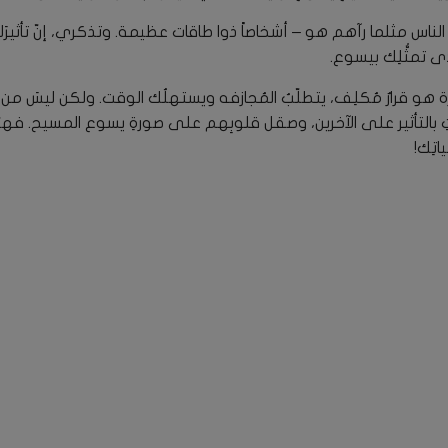
لناس مثلما رآهم هو – أشخاصاً ذوا طاقات عظيمة. وتذكري، إنّ تأثيرَكِ
دى تمثُّلِك بيسوع.
ة هو قرارٌ مُكلِف، يتطلّبُ المُجازفه ويستهلُك الوقت. ولكن ليسَ م
ِ بالتأثير على الآخرين، وصقل قلوبِهم على صورةِ يسوع المسيح. فهي
اتِك!