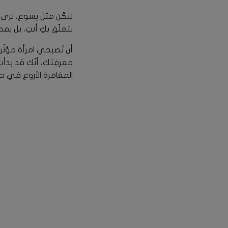
لنكُن مثلَ يسوع، نرى ا
يتعلّق بكِ أنتِ، بل بم
أن تُصبحي امرأة مؤثّر
معرفِتك، أنّك قد بدأت
المغامرة الأروع في حي