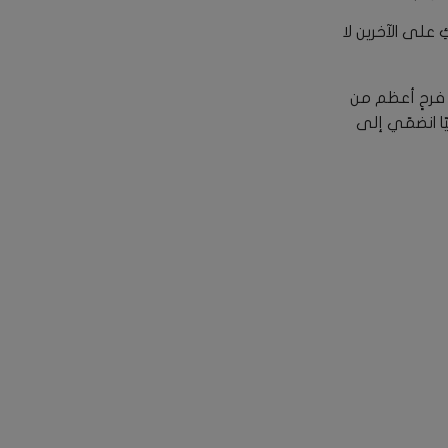
 على الآخرين لا
ن فرحٍ أعظم من
ّا انضمّي إلى