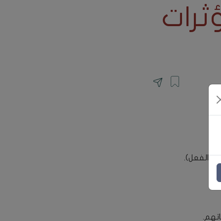
ؤثرات
ول والفعل).
اتهم.