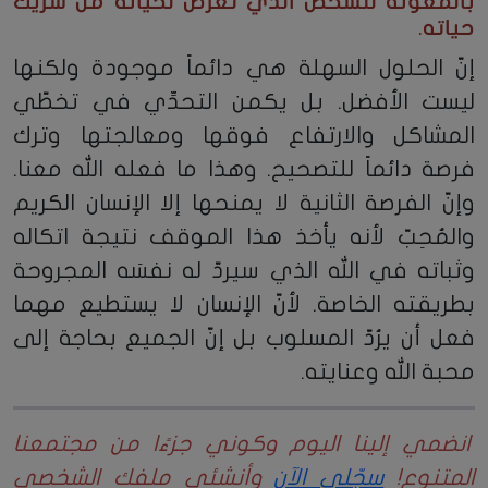
بالمعونة للشخص الذي تعرّض لخيانة من شريك
حياته.
إنّ الحلول السهلة هي دائماً موجودة ولكنها
ليست الأفضل. بل يكمن التحدِّي في تخطّي
المشاكل والارتفاع فوقها ومعالجتها وترك
فرصة دائماً للتصحيح. وهذا ما فعله الله معنا.
وإنّ الفرصة الثانية لا يمنحها إلا الإنسان الكريم
والمُحِبّ لأنه يأخذ هذا الموقف نتيجة اتكاله
وثباته في الله الذي سيردّ له نفسَه المجروحة
بطريقته الخاصة. لأنّ الإنسان لا يستطيع مهما
فعل أن يرُدّ المسلوب بل إنّ الجميع بحاجة إلى
محبة الله وعنايته.
انضمي إلينا اليوم وكوني جزءًا من مجتمعنا
المتنوع!
سجّلي الآن
وأنشئي ملفك الشخصي