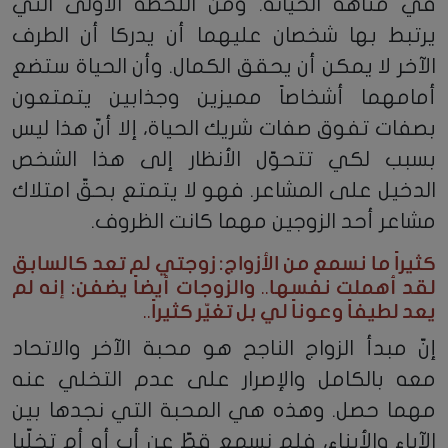
في متاهة الخيانة. ومن اللحظة الأولى التي
يرتبط بها شخصان عليهما أن يدركا أن الطرف
الآخر لا يمكن أن يحقق الكمال. وأن الحياة ستضع
أمامهما أشخاصاً مميزين وجذابين يتمتعون
بصفات تفوق صفات شريك الحياة، إلا أنّ هذا ليس
بسبب لكي تتحوّل الأنظار إلى هذا الشخص
الدخيل على المشاعر. فهو لا يتمتع بحقّ امتلاك
مشاعر أحد الزوجين مهما كانت الظروف.
كثيراً ما نسمع من الأزواج: زوجتي لم تعد كالسابق
لقد أهملت نفسها.. والزوجات أيضاً يضفن: إنه لم
يعد لطيفاً وعوناً لي بل تغيّر كثيراً..
إنّ مبدأ الزواج الناجح هو محبة الآخر والاتحاد
معه بالكامل والإصرار على عدم التخلي عنه
مهما حصل. وهذه هي المحبة التي نجدها بين
الآباء والأبناء، فلم نسمع قطّ عن أب أو أم تخلّيا