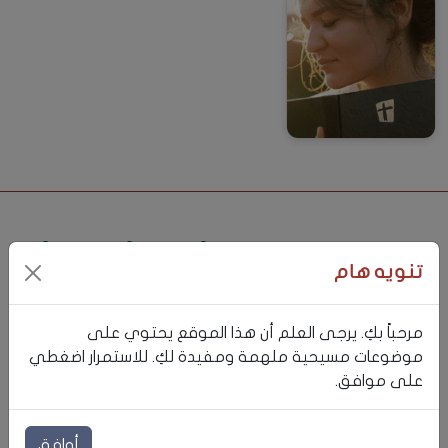
هل هويتي مفروضة عليّ؟
تصحيح مفاهيم مغلوطة عن السلام
هويتي أنا والله
فيديوهات ذات صلة
تنويه هام
مرحباً بكِ. يرجى العلم أن هذا الموقع يحتوي على
موضوعات مسيحية ملهمة ومفيدة لكِ. للاستمرار اضغطي
على موافق.
أوافق