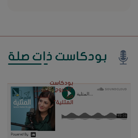
بودكاست ذات صلة
بودكاست
"الخروج
(تفاصيل
من
الحلقة)
المثلية"
Powered By