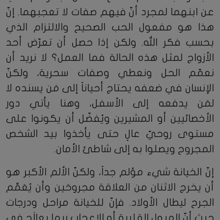
عن ابنهما لمجرد أنّ فيهم صفات لا تعجبهما. إنّ
هذا هو مفعول الحب الصحيح والالتزام الذي
بحسب فكر الله. ولكن إذا حصل أن تعرّض أحد
الأزواج لمثل هذه الحالة فما العمل؟ لا نريد أن
نعمّم الحل ونعطي وصفات سحرية، ولكنّ
الإنسان في ضعفه يحتاج أحياناً إلى مَن يسنده لا
لمَن يدفعه إلى الأسفل، وهنا يأتي دور
الأخصائيين أو المشيرين ويُفضّل أن يكونوا على
مستوى روحيّ عالٍ حتى يأخذوا بيد الشخص
المجروح ويصلوا به إلى شاطئ الأمان.
إنّ الخيانة شيء مؤلم جداً، ولكنّ الألم الأكبر هو
أن يخرج الاثنان من العلاقة مجروحَين وأن يُعَمَّم
الجرح ليطال الأولاد. فإنّ للخيانة مراحل ودرجات
حيث أنّ الميول القلبية أو الإعجاب ربما يعالَج في