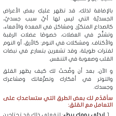
بالإضافة لذلك، قد تظهر عليكِ بعض الأعراض
الجسديَّة التي ليس لها أيَّ سبب جسديّ،
كالصداع المتكرِّر, ومشاكل في المعدة والأمعاء،
وتشنُّج في العضلات، خصوصًا عضلات الرقبة
والأكتاف. ومشكلات في النوم: كالأرق، أو النوم
لفترات طويلة، وقد تشعرين بتسارع في نبضات
القلب وصعوبة في التنفس.
و الآن، بعد أن وضَّحتُ لك كيف يظهر القلق
والتوتر في أفكارك وتصرُّفاتك ومشاعرك
وجسدك.
سأقدِّم لك بعض الطرق التي ستساعدكِ على
التعامل مع القلق:
ابدئي يومكِ ببطء
: لتفعلي ذلك قد تحتاجين