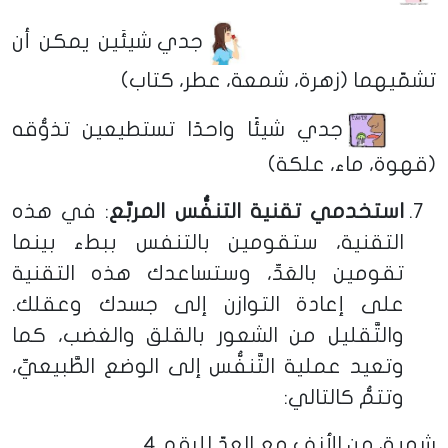
جدي شيئَين يمكن أن
تشمّيهما (زهرة، شمعة، عطر، كتاب)
جدي شيئًا واحدًا تستطيعين تذوُّقه
(قهوة، ماء، علكة)
استخدمي تقنية التنفُّس المربَّع
: في هذه
التقنية، ستقومين بالتنفس ببطء بينما
تقومين بالعَدِّ، وستساعدك هذه التقنية
على إعادة التوازن إلى جسدك وعقلك.
والتَّقليل من الشعور بالقلق والغضب، كما
وتعيد عملية التَّنفُّس إلى الوضع الطَّبيعيِّ،
وتتمُّ كالتالي:
شهيق من الأنف مع العدّ للرقم 4