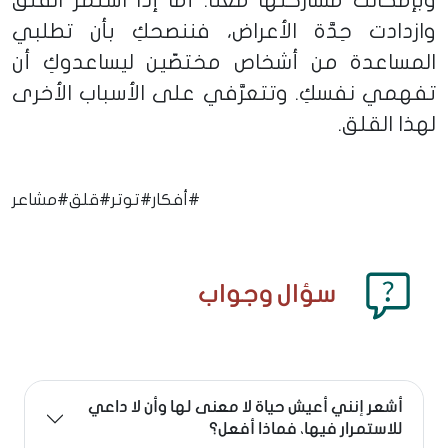
وبإمكانك مشاركتها معنا. أما إذا استمرَّ القلق
وازدادت حِدَّة الأعراض، فننصحكِ بأن تطلبي
المساعدة من أشخاص مختصّين ليساعدوكِ أن
تفهمي نفسكِ. وتتعرَّفي على الأسباب الأخرى
لهذا القلق.
#أفكار
#توتر
#قلق
#مشاعر
سؤال وجواب
أشعر إنني أعيش حياة لا معنى لها وأن لا داعي
للاستمرار فيها، فماذا أفعل؟