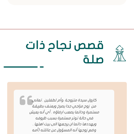
قصص نجاح ذات
صلة
كارول سيدة متزوجة ،وأم لطفلين . تعاني
من زوج مزاجي جدا يصرخ ويعنف بطريقة
مستمرة ودائما يصعب ارضاؤه . أي أنه يعيش
في حالة توتر مستمرة بسبب ظروفه
ويهددها دائما ان يرجعها الى بيت اهلها .
وضع زوجها أنه المسؤول عن عائلته (أمه