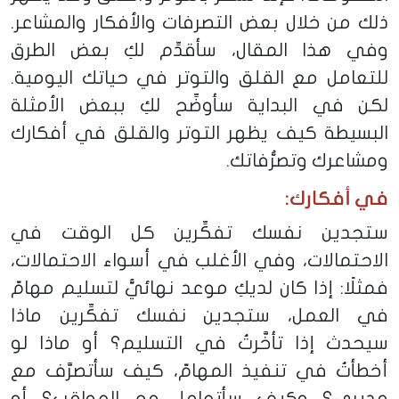
ذلك من خلال بعض التصرفات والأفكار والمشاعر.
وفي هذا المقال، سأقدِّم لكِ بعض الطرق
للتعامل مع القلق والتوتر في حياتك اليومية.
لكن في البداية سأوضِّح لكِ ببعض الأمثلة
البسيطة كيف يظهر التوتر والقلق في أفكارك
ومشاعرك وتصرُّفاتك.
في أفكارك
:
ستجدين نفسك تفكِّرين كل الوقت في
الاحتمالات، وفي الأغلب في أسواء الاحتمالات،
فمثلًا: إذا كان لديكِ موعد نهائيٌّ لتسليم مهامّ
في العمل، ستجدين نفسك تفكِّرين ماذا
سيحدث إذا تأخَّرتُ في التسليم؟ أو ماذا لو
أخطأتُ في تنفيذ المهامّ، كيف سأتصرَّف مع
مديري؟ وكيف سأتعامل مع العواقب؟ أو