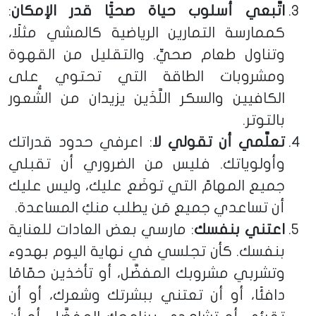
اتَّبعي أسلوب حياة صحيًّا قدر الإمكان
:
كممارسة التمارين الرياضية كالمشي مثلًا،
وتناول طعام صحيٍّ. والتقليل من القهوة
ومشروبات الطاقة التي تحتوي على
الكافيين والسكر اللَّذَين يزيدان من الشُّعور
بالتوتر.
تعلَّمي أن تقولي لا
: اعرفي حدود قدراتك
وأولوياتك. فليس من الضروري أن تقبلي
جميع المهامّ التي توضَع عليك، وليس عليك
أن تساعدي جميع مَن يطلب منكِ المساعدة.
اعتني بنفسك
: مارسي بعض العادات للعناية
بنفسك. كأن تجلسي في نهاية اليوم بهدوء
وتشربي مشروبك المفضَّل، أو تأخذين حمّامًا
دافئًا، أو أن تعتني ببشرتك وشعرك، أو أن