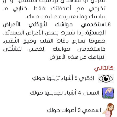
تقرئي أو تشاهدي برنامجك المفضَّل، أو أن
تخرجي مع أصدقائك. فقط اختاري ما
يناسبك وما تعتبرينه عناية بنفسك.
استخدمي حواسَّكِ لتُهَدِّئي الأعراض
الجسديَّة
: إذا شعرتِ ببعض الأعراض الجسديَّة،
خصوصًا تسارع دقّات القلب وضيق النَّفَس.
فاستخدمي حواسك الخمس لتشتِّتي
انتباهك عن هذه الأعراض.
كالتالي
اذكري 5 أشياء ترَينها حولكِ
المسي 4 أشياء تجدينها حولكِ
اسمعي 3 أصوات حولكِ