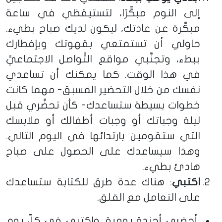
إلى النوم مبكِّرًا، لتستيقظي في ساعة
مبكِّرة عن عادتك، ليكون لديك صباح بطيء.
حاولي أن تستمتعي بقهوتك وبإفطارك
ببطء، وتجنَّبي مواقع التَّواصل الاجتماعيِّ
في هذا الوقت. كما يمكنك أن تساعدي
نفسك من خلال التحضير المسبَق- مهما كانت
خطوات بسيطة ستساعدك- كأن تحضِّري قبل
ليلة وجباتك أو وجبات أطفالك أو ملابسك
التي ستقومين بارتدائها في اليوم التالي.
وهذا سيساعدك على الحصول على صباح
هادئ بطيء.
اكتبي
: هناك عدة طرق للكتابة ستساعدك
على التعامل مع القلق.
أحضري أجندة يومية، واكتبي في كلِّ يوم