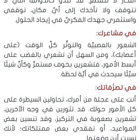
أفكار لا تنقطع. قد تبدو كالدوامة التي لا
تتوقف ولا تأخذك إلى أيِّ مكان، توقفي
واستثمري جهدك الفكريَّ في إيجاد الحلول.
في مشاعرك
:
الشعور بالعصبيَّة والتوتُّر كلَّ الوقت (على
أعصابك)، ومن السهل أن تشعري بالغضب على
أبسط الأمور، فتشعرين بخوف مستمرٍّ وكأنَّ شيئًا
سيِّئًا سيحدث في أيَّة لحظة.
في تصرُّفاتك
:
أنتِ على عجلة من أمرك، تحاولين السيطرة على
كل الأمور حولك. قد تثورين في وجه الآخرين،
تشعرين بصعوبة في التركيز، وقد تنسين بعض
المواعيد، أو تفقدي بعض ممتلكاتك؛ لأنك
نسيتِ أين وضعتِها.