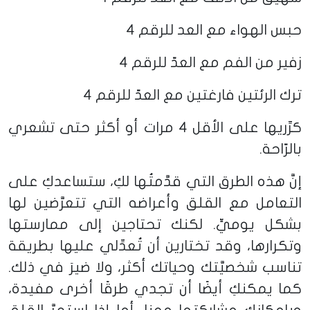
حبس الهواء مع العد للرقم 4
زفير من الفم مع العدّ للرقم 4
ترك الرئتين فارغتين مع العدّ للرقم 4
كرِّريها على الأقل 4 مرات أو أكثر حتى تشعري
بالرّاحة.
إنَّ هذه الطرق التي قدَّمتُها لكِ، ستساعدكِ على
التعامل مع القلق وأعراضه التي تتعرَّضين لها
بشكل يوميٍّ. لكنك تحتاجين إلى ممارستها
وتكرارها، وقد تختارين أن تُعدِّلي عليها بطريقة
تناسب شخصيَّتك وحياتك أكثر، ولا ضيرَ في ذلك.
كما يمكنكِ أيضًا أن تجدي طرقًا أخرى مفيدة،