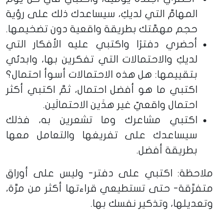
المهامَّ التي لديكِ، سيساعدك ذلك على رؤية
حجم مهمَّتك بطريقة واقعية دون تضخيمها.
أحضري دفترًا واكتبي عليه الأفكار التي
لديكِ والاحتمالات التي تفكرين بها، وابدئي
بتقييمها: هل هذه الاحتمالات أسوأ احتمال؟
اكتبي ما هو أفضل احتمال، ثمَّ اكتبي أكثر
احتمال واقعيّ غير هذَين الاحتمالَين.
اكتبي مشاعرك وما تشعرين به، فذلك
سيساعدك على تفريغها والتعامل معها
بطريقة أفضل.
ملاحظة: اكتبي على دفتر- وليس على أوراق
متفرِّقة- حتى تستطيعي قراءتها أكثر من مرَّة،
وتعديلها، وتذكير نفسك بها.