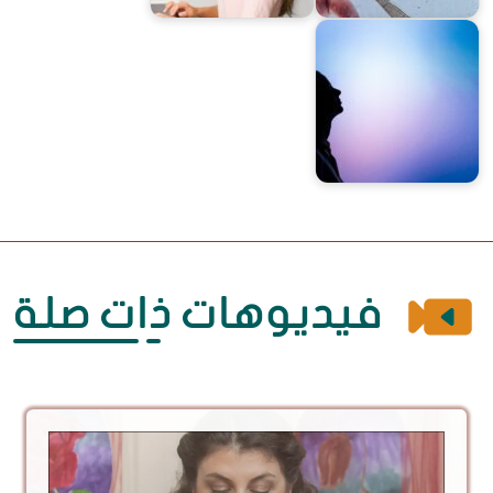
كيف أتخلص من جروح الماضي؟
هل كوني امرأة يحدّ من تأثيري؟
كيف يمكنكِ التصالح مع ماضيكِ ليكون لكِ
مستقبل أفضل؟
فيديوهات ذات صلة