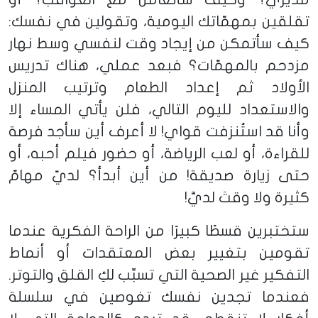
تقلقين بمهمّاتك اليومية، وتقولين في نفسك:
كيف سأتمكن من إيجاد وقت لنفسي وسط نهار
مزدحم بالمهمّات؟ فبعد عملي، هناك تدريس
الأولاد ثم إعداد الطعام وترتيب المنزل
والاستعداد لليوم التالي، فلن يأتي المساء إلا
وأنا قد استُنزفت قواي! لا أعرف أين سأجد فرصة
للقراءة، أو لعب الرياضة، أو حضور فيلم أحبه، أو
حتى زيارة صديقة! من أين أبدأ؟ لديّ مهامّ
كثيرة ولا وقتَ لديَّ!
ستختبرين قسطًا كبيرًا من الراحة الفكرية عندما
تقومين بتغيير بعض المعتقدات أو أنماط
التفكير غير الصحية التي تسبِّب لكِ القلق والتوتر.
فعندما تجدين نفسك تغوصين في سلسلة